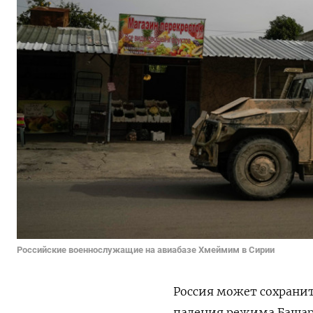
Российские военнослужащие на авиабазе ​​Хмеймим в Сирии
Россия может сохранит
падения режима Башар