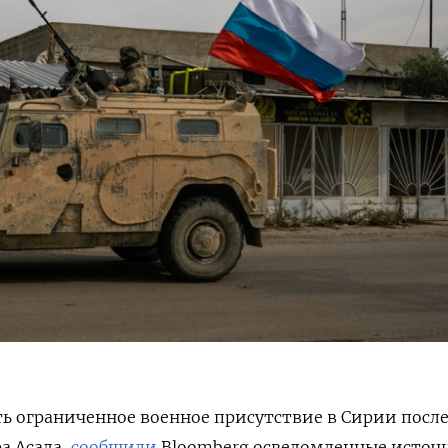
ь ограниченное военное присутствие в Сирии посл
а Асада,
сообщили
Bloomberg
осведомленные источ