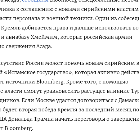
близка к соглашению с новыми сирийскими властям
асти персонала и военной техники. Один из собесе
о Кремль добивается права и дальше использовать в
е и авиабазу Хмеймим, которые российская армия
до свержения Асада.
рисутствие Россия может помочь новым сирийским 
ой «Исламское государство», которая активно действ
ют источники Bloomberg. Кроме того, с помощью
е власти смогут уравновесить растущее влияние Ту
едников. Если Москве удастся договориться с Дамаск
о будет вторая победа Кремля за последний месяц п
ША Дональда Трампа начать переговоры о завершен
т Bloomberg.