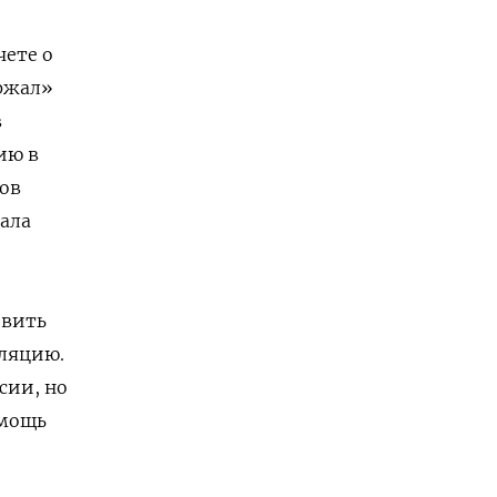
чете о
ржал»
в
ию в
дов
тала
овить
ляцию.
сии, но
омощь