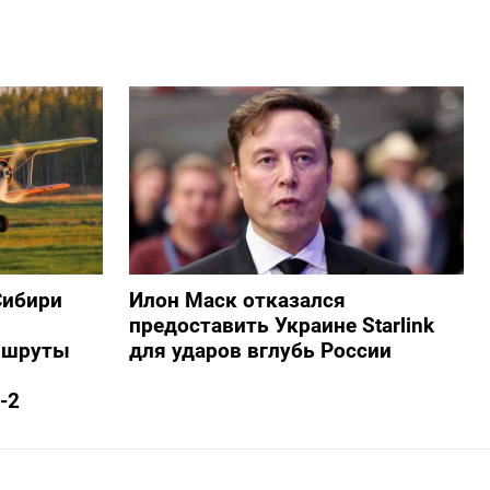
Сибири
Илон Маск отказался
предоставить Украине Starlink
ршруты
для ударов вглубь России
-2