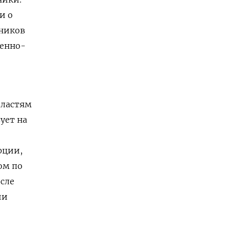
и о
дников
оенно-
властям
ует на
рции,
ом по
осле
ии