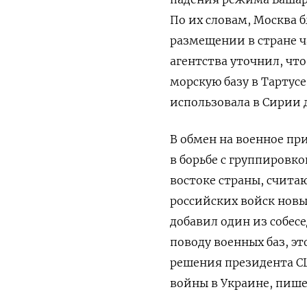
По их словам, Москва 
размещении в стране ч
агентства уточнил, чт
морскую базу в Тартус
использовала в Сирии 
В обмен на военное п
в борьбе с группировк
востоке страны, счита
российских войск новы
добавил один из собес
поводу военных баз, эт
решения президента С
войны в Украине, пише