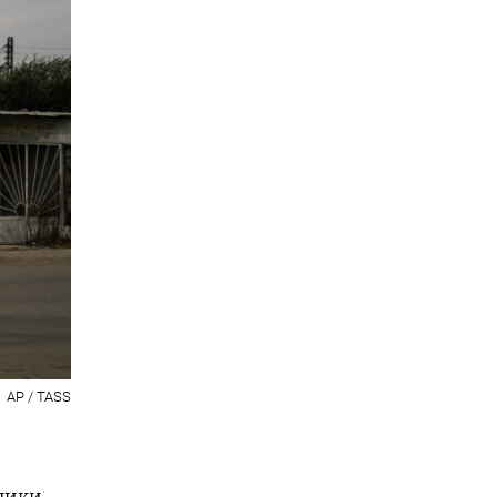
AP / TASS
е
ники.