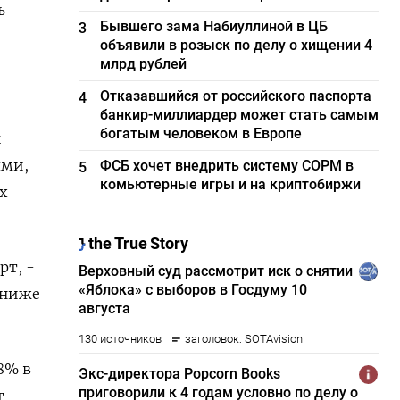
ь
Бывшего зама Набиуллиной в ЦБ
3
объявили в розыск по делу о хищении 4
млрд рублей
Отказавшийся от российского паспорта
4
банкир-миллиардер может стать самым
богатым человеком в Европе
к
ями,
ФСБ хочет внедрить систему СОРМ в
5
комьютерные игры и на криптобиржи
х
рт, -
а ниже
8% в
т