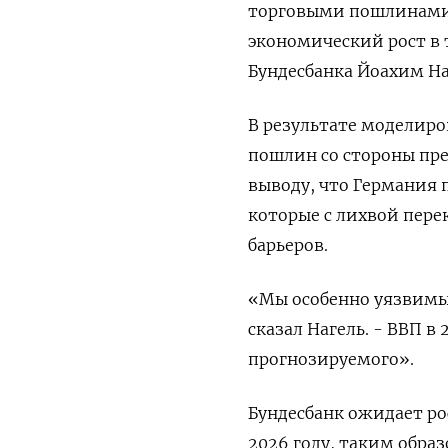
торговыми пошлинами 
экономический рост в т
Бундесбанка Йоахим На
В результате моделиро
пошлин со стороны пр
выводу, что Германия 
которые с лихвой пер
барьеров.
«Мы особенно уязвимы 
сказал Нагель. - ВВП в
прогнозируемого».
Бундесбанк ожидает ро
2026 году, таким обра