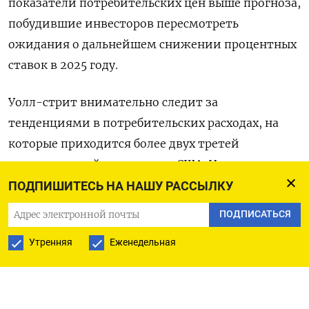
показатели потребительских цен выше прогноза,
побудившие инвесторов пересмотреть
ожидания о дальнейшем снижении процентных
ставок в 2025 году.
Уолл-стрит внимательно следит за
тенденциями в потребительских расходах, на
которые приходится более двух третей
экономической активности США. Насколько
сильно инфляция влияет на покупательское
ПОДПИШИТЕСЬ НА НАШУ РАССЫЛКУ
поведение, может стать более очевидным в
ПОДПИСАТЬСЯ
четверг после публикации отчета Walmart.
Утренняя
Еженедельная
«Walmart можно назвать своего рода
индикатором потребительских расходов и
благосостояние покупателей», - сказал Роберт