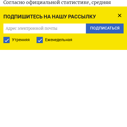
Согласно официальной статистике, средняя
стоимость первого приема у врача по стране
ПОДПИШИТЕСЬ НА НАШУ РАССЫЛКУ
увеличилась с 1111 до 1298 руб. за год. Однако в
Республике Алтай цена выросла на 56%, в
ПОДПИСАТЬСЯ
Ульяновской области — на 52%, а в Челябинской
Утренняя
Еженедельная
— на 50%. Как уточнили в НРА, в этих регионах
услуга подорожала с 750 руб. практически до 1150
руб. за одно посещение. Также резко выросли
цены на лечебный массаж (на 13%, до 563 руб. за
сеанс) и гастроскопию (на 11%, до 2432 руб. за
процедуру). В целом же разброс цен между
регионами значителен, отмечают в НРА. Это
связано с распределением услуг между частной и
государственной медициной, наличием
специалистов, а также стоимостью закупок