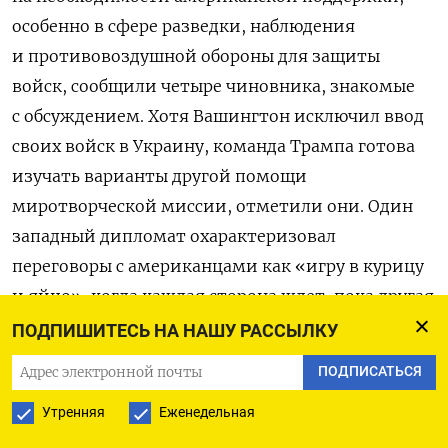
особенно в сфере разведки, наблюдения
и противовоздушной обороны для защиты
войск, сообщили четыре чиновника, знакомые
с обсуждением. Хотя Вашингтон исключил ввод
своих войск в Украину, команда Трампа готова
изучать варианты другой помощи
миротворческой миссии, отметили они. Один
западный дипломат охарактеризовал
переговоры с американцами как «игру в курицу
и яйцо», когда каждая сторона ждет, пока другая
покажет свои карты, прежде чем заявить о том,
ПОДПИШИТЕСЬ НА НАШУ РАССЫЛКУ
какие ресурсы она может выделить.
ПОДПИСАТЬСЯ
Между тем для многих европейских государств
Утренняя
Еженедельная
развертывание войск также потребует