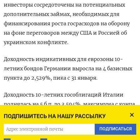
инвесторы сосредоточены на потенциальных
дополнительных займах, необходимых для
финансирования роста госрасходов на оборону
на фоне переговоров между США и Россией об
украинском конфликте.
Доходность индикативных для еврозоны 10-
летних бондов Германии выросла на 4 базисных
пункта до 2,529%, пика с 31 января.
Доходность 10-летних гособлигаций Италии
поднялась на 5 б.п. до 3,594%, максимума с конца
января.
ПОДПИШИТЕСЬ НА НАШУ РАССЫЛКУ
ПОДПИСАТЬСЯ
Спред доходности между итальянскими и
немецкими 10-летними госбондами составил