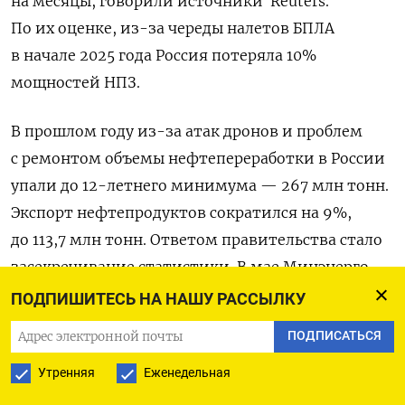
на месяцы, говорили источники Reuters.
По их оценке, из-за череды налетов БПЛА
в начале 2025 года Россия потеряла 10%
мощностей НПЗ.
В прошлом году из-за атак дронов и проблем
с ремонтом объемы нефтепереработки в России
упали до 12-летнего минимума — 267 млн тонн.
Экспорт нефтепродуктов сократился на 9%,
до 113,7 млн тонн. Ответом правительства стало
засекречивание статистики. В мае Минэнерго
перестало передавать в Росстат оперативные
ПОДПИШИТЕСЬ НА НАШУ РАССЫЛКУ
данные по выпуску бензина, а в августе «гриф
ПОДПИСАТЬСЯ
секретно» был наложен на статистику
Утренняя
Еженедельная
по выпуску дизельного топлива. «Зачастую
статистические данные о производстве