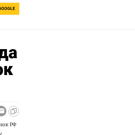
GOOGLE
да
ок
нок РФ
у