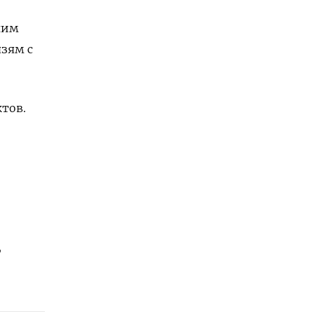
чим
язям с
тов.
,