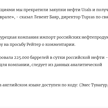
кциями мы прекратили закупки нефти Urals и полу
рале», - сказал Левент Баяр, директор Tupras по св
турецкая компания импорт российских нефтепродук
зу на просьбу Рейтер о комментарии.
ровала 225.000 баррелей в сутки российской нефти -
для компании, следует из данных аналитической
 английском языке доступен по коду: (Энес Тунагур