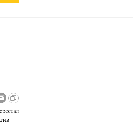
ерестал
отив