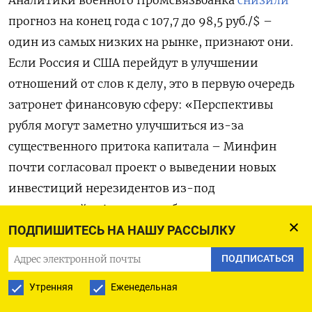
Аналитики военного Промсвязьбанка
снизили
прогноз на конец года с 107,7 до 98,5 руб./$ –
один из самых низких на рынке, признают они.
Если Россия и США перейдут в улучшении
отношений от слов к делу, это в первую очередь
затронет финансовую сферу: «Перспективы
рубля могут заметно улучшиться из-за
существенного притока капитала – Минфин
почти согласовал проект о выведении новых
инвестиций нерезидентов из-под
ограничений». Аналитики банка, впрочем, пока
не рассматривают этот сценарий как базовый, но
ПОДПИШИТЕСЬ НА НАШУ РАССЫЛКУ
в нем «курс доллара может продолжить
ПОДПИСАТЬСЯ
снижаться в район 70-80 руб.».
Утренняя
Еженедельная
Некоторые западные компании, ушедшие из