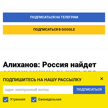
ПОДПИСАТЬСЯ НА ТЕЛЕГРАМ
ПОДПИСАТЬСЯ В GOOGLE
Алиханов: Россия найдет
замещающие рынки для
поставки первичного
ПОДПИШИТЕСЬ НА НАШУ РАССЫЛКУ
алюминия в случае
ПОДПИСАТЬСЯ
санкций ЕС -- ТАСС
Утренняя
Еженедельная
20.02.2025