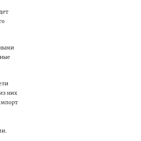
дет
го
нными
жные
ели
из них
импорт
ми.