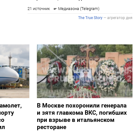
амолет,
В Москве похоронили генерала
порту
и зятя главкома ВКС, погибших
со
при взрыве в итальянском
ил
ресторане