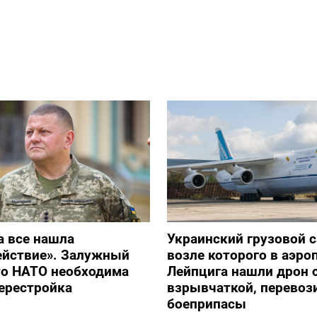
а все нашла
Украинский грузовой с
ействие». Залужный
возле которого в аэро
то НАТО необходима
Лейпцига нашли дрон 
ерестройка
взрывчаткой, перевоз
боеприпасы