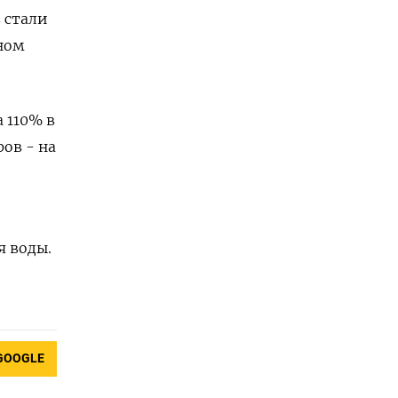
 стали
нном
 110% в
ов - на
 воды.
GOOGLE