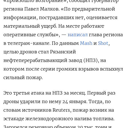
«произошло возгорание», сообщил губернатор
региона Павел Малков. «По предварительной
информации, пострадавших нет, оценивается
материальный ущерб. На месте работают
оперативные службы», —
написал
глава региона
в телеграм-канале. По данным
Mash
и
Shot
,
целью дронов стал Рязанский
нефтеперерабатывающий завод (НПЗ), на
котором после серии громких взрывов вспыхнул
сильный пожар.
Это третья атака на НПЗ за месяц. Первый раз
дроны ударили по нему 24 января. Тогда, по
словам источников Reuters, пожар возник на
эстакаде железнодорожного налива топлива.
Загорелся резервуар объемом 20 тыс. тонн и