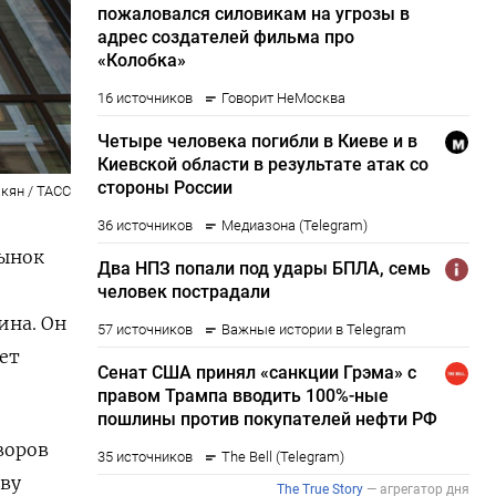
кян / ТАСС
рынок
на. Он
ет
воров
ву