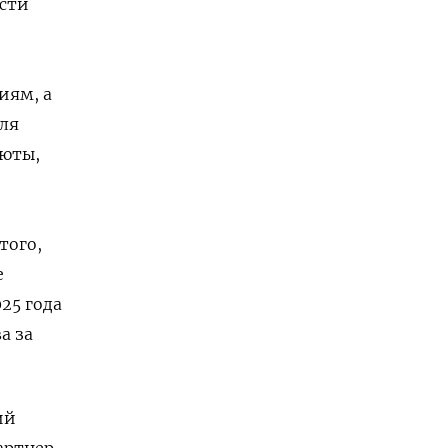
асти
иям, а
для
люты,
того,
е
25 года
а за
ий
артнер