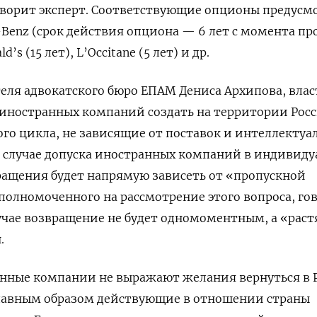
оворит эксперт. Соответствующие опционы предусм
-Benz (срок действия опциона — 6 лет с момента пр
ld’s
(15 лет), L’Occitane
(5 лет) и др.
еля адвокатского бюро ЕПАМ Дениса Архипова, влас
т иностранных компаний создать на территории Рос
го цикла, не зависящие от поставок и интеллектуа
В случае допуска иностранных компаний в индивид
ращения будет напрямую зависеть от «пропускной
уполномоченного на рассмотрение этого вопроса, го
учае возвращение не будет одномоментным, а «раст
.
анные компании не выражают желания вернуться в 
лавным образом действующие в отношении страны