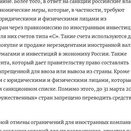
аине. Более того, в ответ на санкции российские вл
номические меры, которые, в частности, требуют
с юридическими и физическими лицами из
ран через правкомиссию по иностранным инвестиц
ля них счетов типа «С». Такие счета используются 
 покупке и продаже нерезидентами иностранной ва
умагами и инвестиций в экономику России. Также
ента, который дает правительству право составлять
апрещенной для ввоза или вывоза из страны. Кроме 
лки с юридическими и физическими лицами, которы
м санкционном списке. Помимо этого, до 31 марта 20
ужественных» стран запрещено переводить средств
чной отмены ограничений для иностранных компан
 создании условий для их возвращения, отметил п