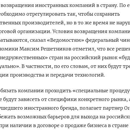
возвращения иностранных компаний в страну. По е
необходимо отрегулировать так, чтобы сохранить
твенных производителей, но в то же время не нару
рговой организации. Условия возвращения компан
атываются, сказал «Ведомостям» федеральный чин
номики Максим Решетников отметил, что все реше
«недружественных» стран на российский рынок «буд
ьно». В частности, по его словам, от них будут тр
ции производства и передачи технологий.
бязать компании проходить «специальные процед
е будут зависеть от специфики конкретного рынка, 
ушедшего иностранного бренда, полагает партнер Or
бежать возможных барьеров для выхода на российс
при наличии в договоре о продаже бизнеса в стране