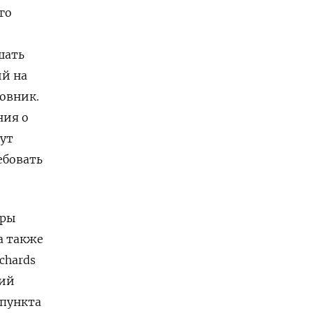
го
шать
ий на
овник.
ния о
ут
ебовать
уры
а также
chards
кий
 пункта