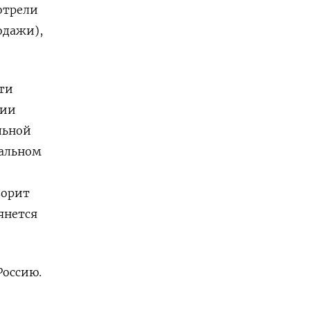
отрели
одажи),
ти
сии
льной
уальном
ворит
янется
Россию.