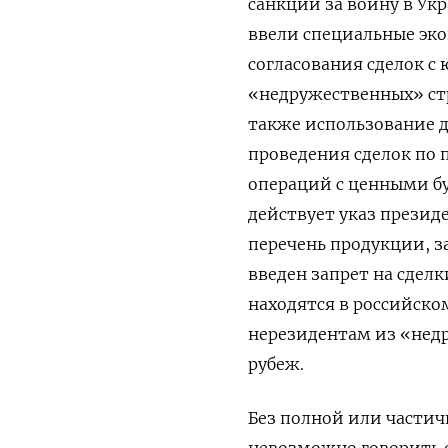
санкции за войну в Укр
ввели специальные эко
согласования сделок 
«недружественных» ст
также использование д
проведения сделок по
операций с ценными б
действует указ презид
перечень продукции, з
введен запрет на сде
находятся в российско
нерезидентам из «недр
рубеж.
Без полной или части
невозможно говорить о