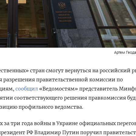
Артем Геода
ственных» стран смогут вернуться на российский 
ия разрешения правительственной комиссии по
циям,
сообщил
«Ведомостям» представитель Минфи
нятии соответствующего решения правкомиссия буд
озицию профильного ведомства.
ых за три года войны в Украине официальных перего
президент РФ Владимир Путин поручил правительст