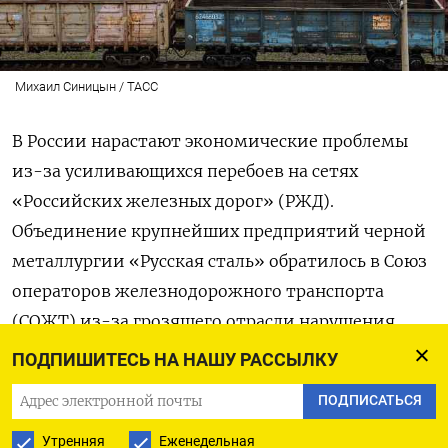
Михаил Синицын / ТАСС
В России нарастают экономические проблемы
из-за усиливающихся перебоев на сетях
«Российских железных дорог» (РЖД).
Объединение крупнейших предприятий черной
металлургии «Русская сталь» обратилось в Союз
операторов железнодорожного транспорта
(СОЖТ) из-за грозящего отрасли нарушения
производственных процессов, которое повлечет
ПОДПИШИТЕСЬ НА НАШУ РАССЫЛКУ
«серьезные экономические последствия».
ПОДПИСАТЬСЯ
В ассоциации причиной возможных бедствий
называют введенные РЖД в октябре
Утренняя
Еженедельная