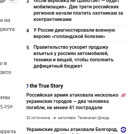
«Если вербовка не сработает — будет
3
мобилизация». Две трети российских
регионов начали платить охотникам за
контрактниками
м на
юджета
У России диагностировали военную
4
версию «голландской болезни»
Правительство ускорит продажу
5
изъятых у россиян автомобилей,
о
техники и вещей, чтобы пополнить
о в
дефицитный бюджет
вшего
дины
5.250
баррель