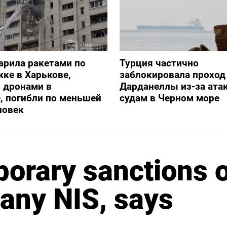
арила ракетами по
Турция частично
ке в Харькове,
заблокировала проход
 дронами в
Дарданеллы из-за атак
, погибли по меньшей
судам в Черном море
ловек
orary sanctions 
any NIS, says