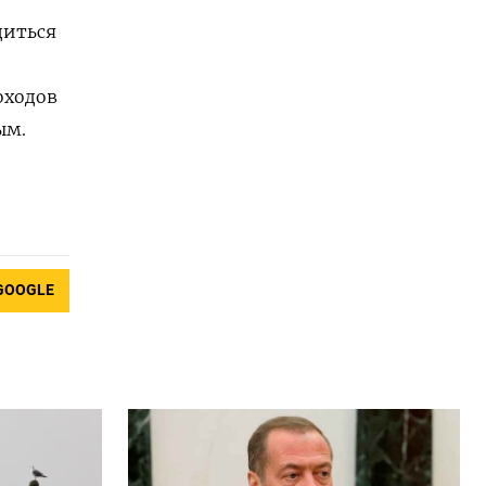
диться
оходов
ым.
GOOGLE