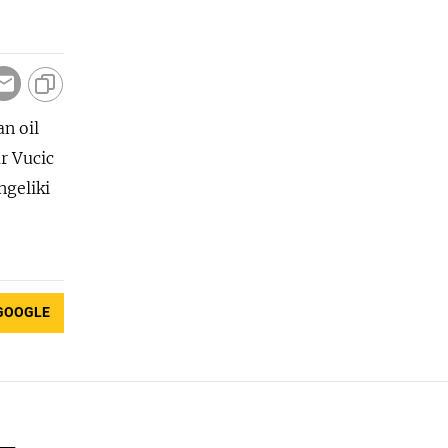
n oil
r Vucic
ngeliki
GOOGLE