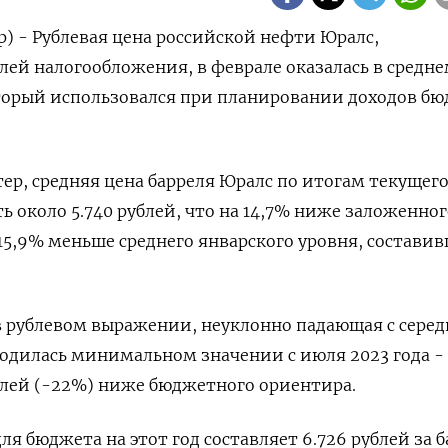
р) - Рублевая цена российской нефти Юралс,
лей налогообложения, в феврале оказалась в средне
оторый использовался при планировании доходов б
тер, средняя цена барреля Юралс по итогам текущег
 около 5.740 рублей, что на 14,7% ниже заложенног
15,9% меньше среднего январского уровня, состави
в рублевом выражении, неуклонно падающая с сере
ходилась минимальном значении с июля 2023 года - 
рублей (-22%) ниже бюджетного ориентира.
ля бюджета на этот год составляет 6.726 рублей за 