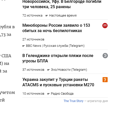
рубля в
73 за
у США
) на
й за
 учетом
лей