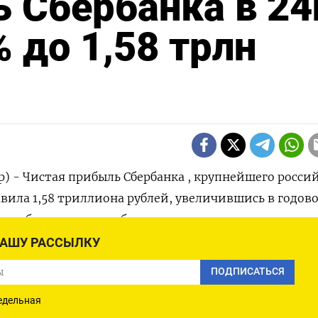
 Сбербанка в 24
 до 1,58 трлн
р) - Чистая прибыль Сбербанка , крупнейшего росси
тавила 1,58 триллиона рублей, увеличившись в годов
 сообщил в четверг банк.
НАШУ РАССЫЛКУ
оды Сбербанка в прошлом году выросли на 17% до 3
ПОДПИСАТЬСЯ
едельная
ртом квартале 2024 года снизилась на 1,8% год к год