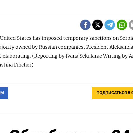
nited States has imposed temporary sanctions on Serbia
jority owned by Russian companies, President Aleksanda
 elaborating. (Reporting by Ivana Sekularac Writing by A
istina Fincher)
АМ
ПОДПИСАТЬСЯ В 