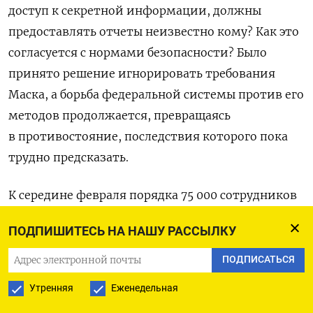
доступ к секретной информации, должны
предоставлять отчеты неизвестно кому? Как это
согласуется с нормами безопасности? Было
принято решение игнорировать требования
Маска, а борьба федеральной системы против его
методов продолжается, превращаясь
в противостояние, последствия которого пока
трудно предсказать.
К середине февраля порядка 75 000 сотрудников
федерального правительства лишились рабочих
ПОДПИШИТЕСЬ НА НАШУ РАССЫЛКУ
мест, что составляет примерно 3-4% штата
государственного сектора. Массовые увольнения
ПОДПИСАТЬСЯ
стали прямым следствием инициативы DOGE
Утренняя
Еженедельная
по «повышению эффективности», хотя