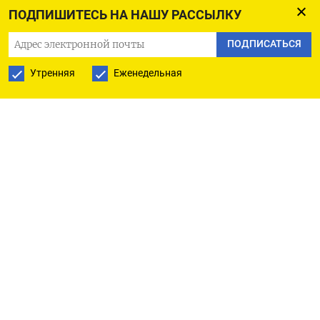
ПОДПИШИТЕСЬ НА НАШУ РАССЫЛКУ
ПОДПИСАТЬСЯ
РУССКАЯ СЛУЖБА
Утренняя
Еженедельная
ПОДПИШИТЕСЬ НА НАШУ РАССЫЛКУ
ПОДПИСАТЬСЯ
Ежедневная
Еженедельная
The Moscow Times
О нас
Политика конфиденциальности
Подписывайтесь на нас