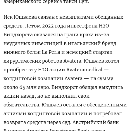
американского сервиса такси Lyft.
Иск Юшваева связан с невыплатами обещанных
средств. Летом 2022 года инвестфонд H2O
Виндхорста оказался на грани краха из-за
неудачных инвестиций в итальянский бренд
нижнего белья La Perla и немецкий стартап
хирургических роботов Avatera. Юшваев хотел
приобрести у H2O акции Avateramedical —
холдинговой компании Avatera — на сумму
около 65 млн евро. Виндхорст обещал выкупить
акции назад, но не выполнил свои
обязательства. Юшваев остался с обесцененными
акциями холдинговой компании и потребовал
возврата средств через суд. Австрийский банк
European American Investment Bank, через