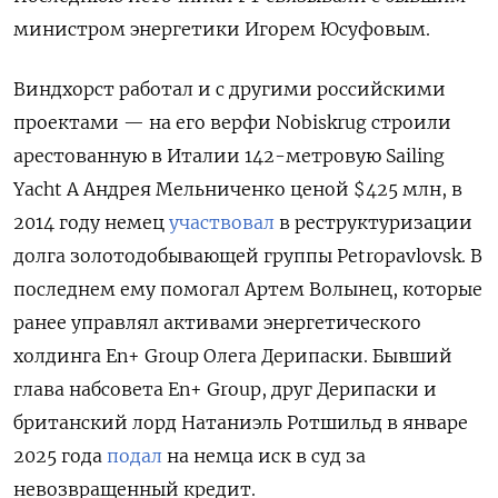
министром энергетики Игорем Юсуфовым.
Виндхорст работал и с другими российскими
проектами — на его верфи Nobiskrug строили
арестованную в Италии 142-метровую Sailing
Yacht A Андрея Мельниченко ценой $425 млн, в
2014 году немец
участвовал
в реструктуризации
долга золотодобывающей группы Petropavlovsk. В
последнем ему помогал Артем Волынец, которые
ранее управлял активами энергетического
холдинга En+ Group Олега Дерипаски. Бывший
глава набсовета En+ Group, друг Дерипаски и
британский лорд Натаниэль Ротшильд в январе
2025 года
подал
на немца иск в суд за
невозвращенный кредит.