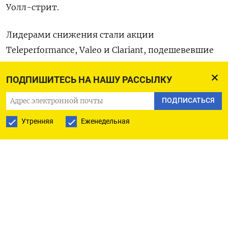
Уолл-стрит.
Лидерами снижения стали акции
Teleperformance, Valeo и Clariant, подешевевшие
на 10,9 %, 10,86% и 9,89% соответственно.
ПОДПИШИТЕСЬ НА НАШУ РАССЫЛКУ
Немецкий индекс DAX опустился на 0,7%,
ПОДПИСАТЬСЯ
британский индекс FTSE 100 на 0,3% и
Утренняя
Еженедельная
французский CAC 40 на 0,5%.
Оригинал сообщения на английском языке
доступен по коду: (Нихил Шарма)
ПОДПИСАТЬСЯ НА ТЕЛЕГРАМ