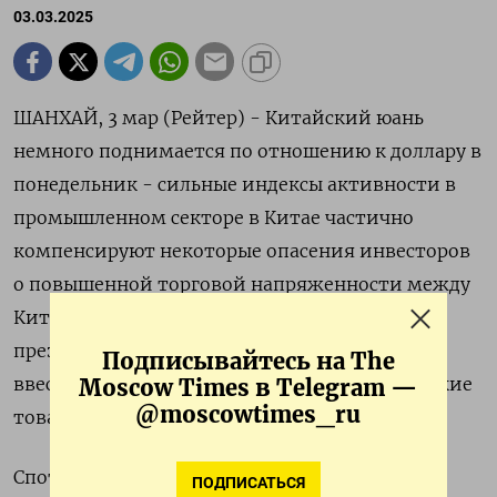
03.03.2025
ШАНХАЙ, 3 мар (Рейтер) - Китайский юань
немного поднимается по отношению к доллару в
понедельник - сильные индексы активности в
промышленном секторе в Китае частично
компенсируют некоторые опасения инвесторов
о повышенной торговой напряженности между
Китаем и США, возникшие после того, как
президент США Дональд Трамп предложил
Подписывайтесь на The
ввести дополнительные пошлины на китайские
Moscow Times в Telegram —
@moscowtimes_ru
товары.
Спотовый юань на материковом рынке к 11:17
ПОДПИСАТЬСЯ