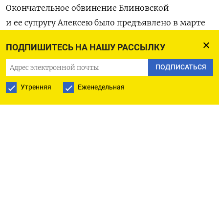
Окончательное обвинение Блиновской
и ее супругу Алексею было предъявлено в марте
2024 года. Блогер была признана виновной
ПОДПИШИТЕСЬ НА НАШУ РАССЫЛКУ
в уклонении от уплаты налогов (ч. 2 ст. 198
УК РФ), легализации денежных средств (п. «б» ч.
ПОДПИСАТЬСЯ
4 ст. 174.1 УК РФ) и неправомерном обороте
Утренняя
Еженедельная
средств платежей (ч. 1 ст. 187 УК РФ). Ее мужа
обвинили в пособничестве в уклонении
от уплаты налогов (ч. 5 ст. 33, ч. 2 ст. 198 УК РФ)
и легализации денежных средств (п. «б» ч. 4
ст. 174.1 УК РФ). По версии следствия, Блиновская,
при содействии супруга, избежала уплаты
налогов на сумму 906 млн рублей и отмыла
706 млн рублей.