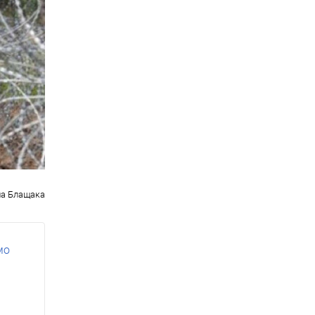
ша Блащака
мо