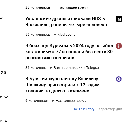
ль
 за
е за
е за