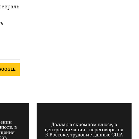
февраль
ль
GOOGLE