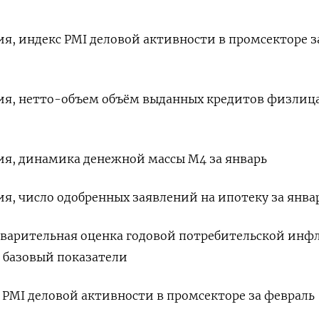
ия, индекс PMI деловой активности в промсекторе з
ния, нетто-объем объём выданных кредитов физлиц
ния, динамика денежной массы М4 за январь
ия, число одобренных заявлений на ипотеку за янва
редварительная оценка годовой потребительской ин
и базовый показатели
кс PMI деловой активности в промсекторе за февраль