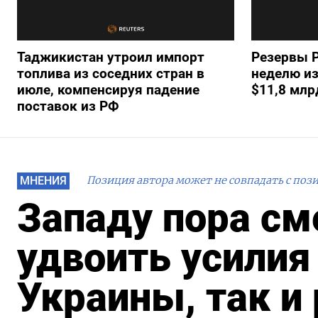
Таджикистан утроил импорт
Резервы Р
топлива из соседних стран в
неделю из
июле, компенсируя падение
$11,8 млр
поставок из РФ
МНЕНИЯ
Позиция автора может не совпадать с поз
Западу пора см
удвоить усилия
Украины, так и