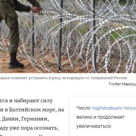
торые позволят устранить угрозу, исходящую от теперешней России
Twitter Мариу
атся и набирают силу
Число
подписавших пись
и в Балтийском море, на
велико и продолжает
 Дании, Германии,
увеличиваться.
аду уже пора осознать,