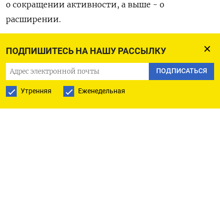
о сокращении активности, а выше - о
расширении.
Оригинал сообщения на английском языке
ПОДПИШИТЕСЬ НА НАШУ РАССЫЛКУ
доступен по коду:
ПОДПИСАТЬСЯ
(Лянпин Гао и Райан Ву)
Утренняя
Еженедельная
ПОДПИСАТЬСЯ НА ТЕЛЕГРАМ
ПОДПИСАТЬСЯ В GOOGLE