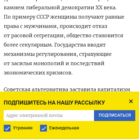
камнем либеральной демократии XX века.
По примеру СССР женщины получают равные
права с мужчинами, происходит отказ
от расовой сегрегации, общество становится
более секулярным. Государства вводят
механизмы регулирования, страхующие
от засилья монополий и последствий
экономических кризисов.
Советская альтернатива заставила капитализм
измениться. Это затронуло и систему
ПОДПИШИТЕСЬ НА НАШУ РАССЫЛКУ
международных отношений. После Второй
ПОДПИСАТЬСЯ
мировой войны стало понятно, что либеральные
демократии не смогут выжить без кооперации
Утренняя
Еженедельная
в интересах поддержания баланса власти