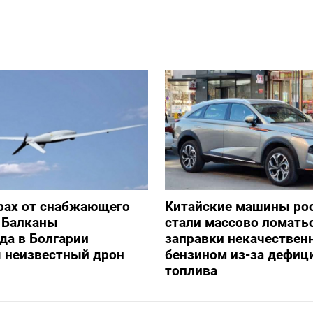
рах от снабжающего
Китайские машины ро
 Балканы
стали массово ломать
да в Болгарии
заправки некачестве
я неизвестный дрон
бензином из-за дефиц
топлива