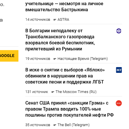
о.
 в
GOOGLE