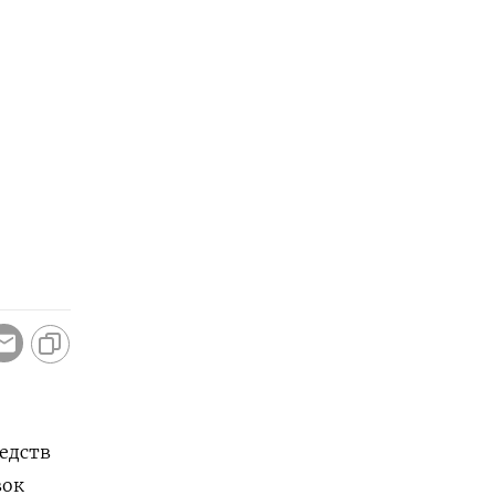
едств
вок