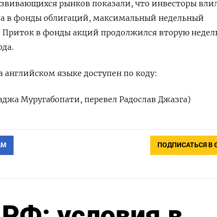
азвивающихся рынков показали, что инвесторы вли
да в фонды облигаций, максимальный недельный
я. Приток в фонды акций продолжился вторую недел
рда.
 английском языке доступен по коду:
раджа Муругабопати, перевел Радослав Джазга)
АМ
ПОДПИСАТЬСЯ В 
РФ: условия в