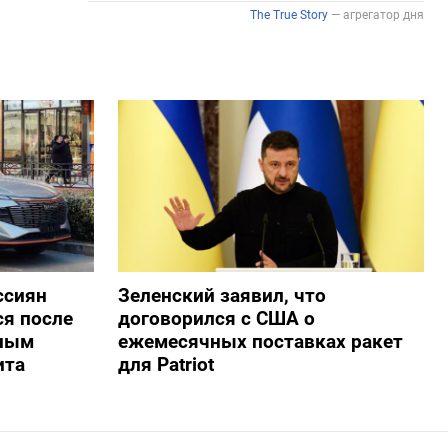
ссиян
Зеленский заявил, что
ся после
договорился с США о
нным
ежемесячных поставках ракет
ита
для Patriot