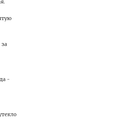
я.
ятую
 за
да -
утекло