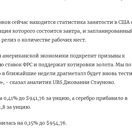
ков сейчас находится статистика занятости в США 
ция которого состоится завтра, и запланированны
елиз о количестве рабочих мест.
 американской экономики подкрепят призывы к
 ставок ФРС и поддержат котировки золота. Мы по
 в ближайшие недели драгметалл будет вновь тест
, - сказал аналитик UBS Джованни Стауново.
0,41% до $941,76​​ за унцию, а серебро прибавило в
,8​ за унцию.
илась на 0,15% до $954,76.