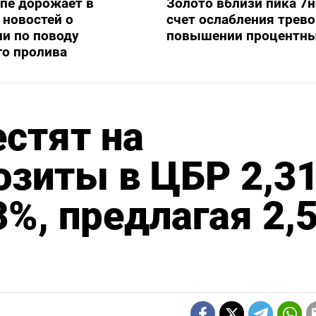
опе дорожает в
Золото вблизи пика 7н
новостей о
счет ослабления трево
и по поводу
повышении процентны
го пролива
стят на
зиты в ЦБР 2,3
3%, предлагая 2,