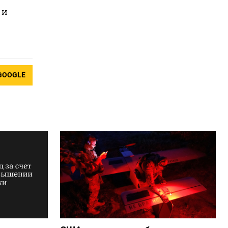
 и
GOOGLE