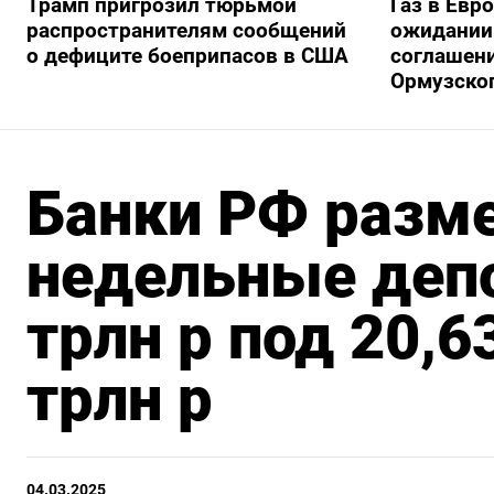
Трамп пригрозил тюрьмой
Газ в Евр
распространителям сообщений
ожидании 
о дефиците боеприпасов в США
соглашени
Ормузско
Банки РФ разме
недельные депо
трлн р под 20,6
трлн р
04.03.2025