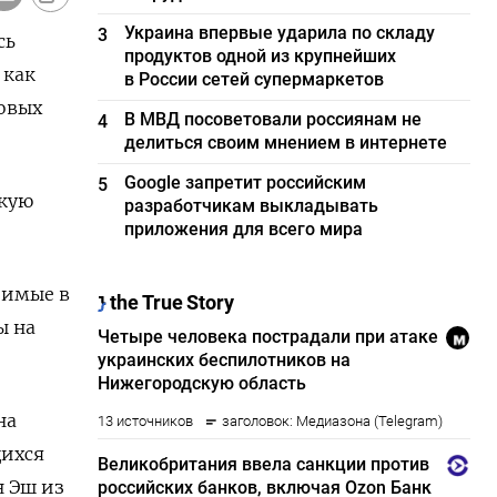
Украина впервые ударила по складу
3
сь
продуктов одной из крупнейших
 как
в России сетей супермаркетов
овых
В МВД посоветовали россиянам не
4
делиться своим мнением в интернете
Google запретит российским
5
скую
разработчикам выкладывать
приложения для всего мира
зимые в
ы на
на
щихся
н Эш из