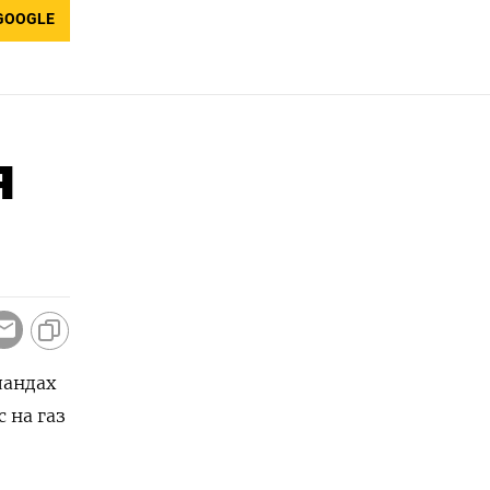
GOOGLE
я
ландах
 на газ