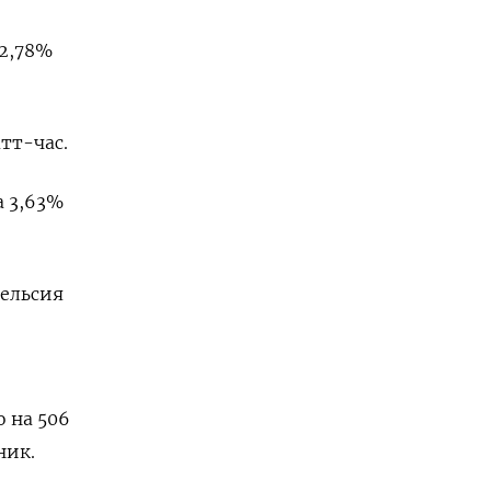
 2,78%
атт-час.
а 3,63%
Цельсия
 на 506
ник.