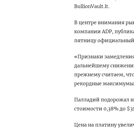
BullionVault.lt.
В центре внимания рын
компании ADP, публика
пятницу официальный р
«Признаки замедления
дальнейшему снижению
прежнему считаем, что
рекордные максимумы»
Палладий подорожал на 
стоимости 0,38% до $31
Цена на платину увелич