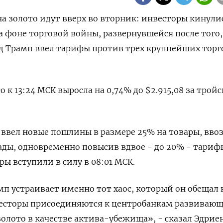
на золото идут вверх во вторник: инвесторы кинули
а фоне торговой войны, развернувшейся после того,
д Трамп ввел тарифы против трех крупнейших торг
о к 13:24 МСК выросла на 0,74% до $2.915,08 за трой
ввел новые пошлины в размере 25% на товары, вво
ды, одновременно повысив вдвое - до 20% - тариф
ы вступили в силу в 08:01 МСК.
мп устраивает именно тот хаос, который он обещал 
весторы присоединяются к центробанкам развиваю
олото в качестве актива-убежища», - сказал Эдрие