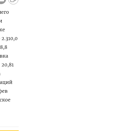
него
и
же
2.310,0
98,8
авка
 20,81
а
заций
 фев
вское