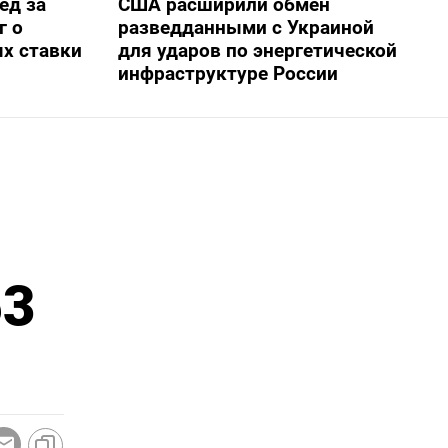
ед за
США расширили обмен
г о
разведданными с Украиной
х ставки
для ударов по энергетической
инфраструктуре России
1
53