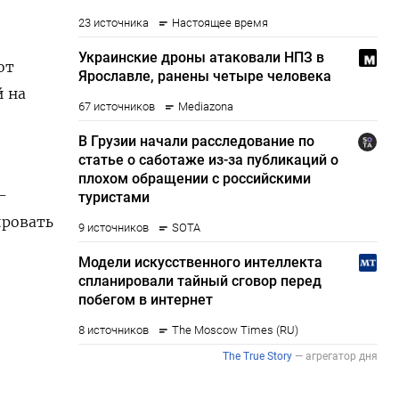
от
й на
-
ировать