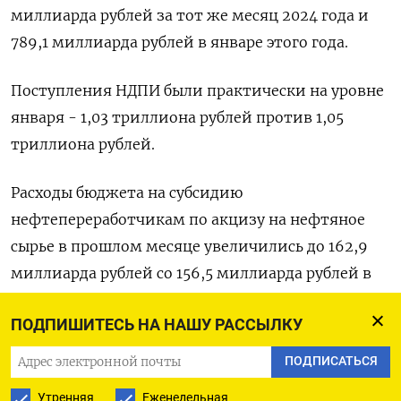
миллиарда рублей за тот же месяц 2024 года и
789,1 миллиарда рублей в январе этого года.
Поступления НДПИ были практически на уровне
января - 1,03 триллиона рублей против 1,05
триллиона рублей.
Расходы бюджета на субсидию
нефтепереработчикам по акцизу на нефтяное
сырье в прошлом месяце увеличились до 162,9
миллиарда рублей со 156,5 миллиарда рублей в
январе, выплаты по топливному демпферу
ПОДПИШИТЕСЬ НА НАШУ РАССЫЛКУ
уменьшились до 148,3 миллиарда рублей с 156,4
миллиарда рублей.
ПОДПИСАТЬСЯ
Утренняя
Еженедельная