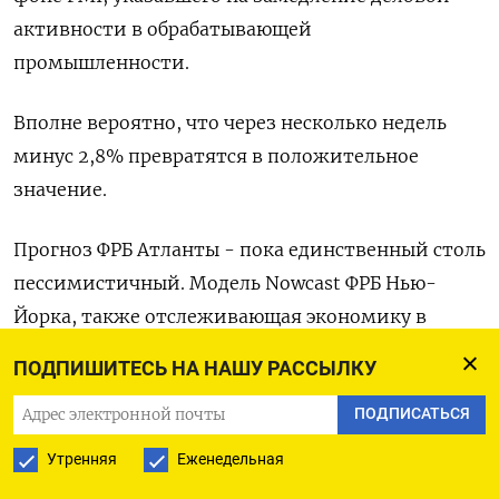
активности в обрабатывающей
промышленности.
Вполне вероятно, что через несколько недель
минус 2,8% превратятся в положительное
значение.
Прогноз ФРБ Атланты - пока единственный столь
пессимистичный. Модель Nowcast ФРБ Нью-
Йорка, также отслеживающая экономику в
реальном времени, в пятницу снизила оценку
ПОДПИШИТЕСЬ НА НАШУ РАССЫЛКУ
годового роста в первом квартале до плюс 2,9% с
ПОДПИСАТЬСЯ
плюс 3,0%, тогда как вышедший 27 февраля
еженедельный экономический индекс ФРБ
Утренняя
Еженедельная
Далласа, не учитывающий самые свежие данные,