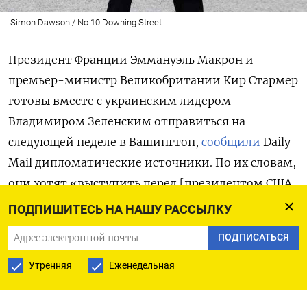
Simon Dawson / No 10 Downing Street
Президент Франции Эммануэль Макрон и
премьер-министр Великобритании Кир Стармер
готовы вместе с украинским лидером
Владимиром Зеленским отправиться на
следующей неделе в Вашингтон,
сообщили
Daily
Mail
дипломатические источники. По их словам,
они хотят «выступить перед [президентом США
Дональдом] Трампом единым фронтом по плану
ПОДПИШИТЕСЬ НА НАШУ РАССЫЛКУ
[мирного урегулирования]». Визит может
ПОДПИСАТЬСЯ
пройти на фоне попыток восстановить
отношения США и Украины после перепалки
Утренняя
Еженедельная
Трампа и Зеленского в Белом доме и
приостановки американской военной помощи