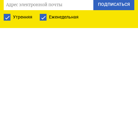
Обмен разведданными между странами НАТО
ПОДПИСАТЬСЯ
находится под угрозой, поскольку члены альянса
Утренняя
Еженедельная
все меньше доверяют друг другу и действия
Трампа и его администрации рискуют усугубить
ситуацию,
рассказали
Politico действующие и
бывшие чиновники альянса и служб
безопасности входящих в него стран. С началом
войны в Украине ненадежной стала считаться
Венгрия, занимающая пророссийскую позицию,
затем к ней присоединилась Словакия,
рассказали восемь действующих и бывших
чиновников НАТО и служб безопасности,
знакомых с обменом разведданными. Но теперь,
по словам пятерых собеседников издания,
ситуация предельно осложнилась: сдвиг США в