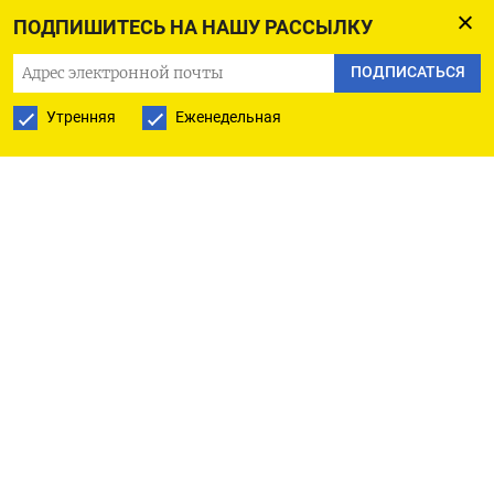
Беларусь в феврале 2022 года, а Матвиенко в том
ПОДПИШИТЕСЬ НА НАШУ РАССЫЛКУ
же году попал под санкции США.
ПОДПИСАТЬСЯ
В декабре 2023 года Валентина Матвиенко
Утренняя
Еженедельная
требовала, чтобы российские чиновники
пересаживались на отечественные автомобили с
иномарок, но делать это без «показушности» и
«кампанейщины». Матвиенко даже выразила
готовность ездить на автомобиле «Лада» и
похвалила светлый салон ее марки Vesta.
«Показушность я терпеть не могу», — заявила
она ТАСС. Тем не менее, Матвиенко на Lada не
пересела, а заменила свой немецкий Mercedes на
российский Aurus, минимальная цена которого
стартует от 35 млн рублей.