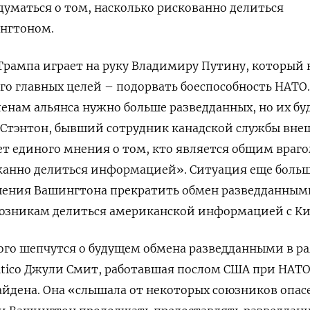
думаться о том, насколько рискованно делиться
нгтоном.
рампа играет на руку Владимиру Путину, который 
его главных целей – подорвать боеспособность НАТО.
нам альянса нужно больше разведданных, но их бу
л Стэнтон, бывший сотрудник канадской службы вне
нет единого мнения о том, кто является общим враг
ржанно делиться информацией». Ситуация еще боль
шения Вашингтона прекратить обмен разведданным
оюзникам делиться американской информацией с Ки
ого шепчутся о будущем обмена разведданными в р
litico Джули Смит, работавшая послом США при НАТО
йдена. Она «слышала от некоторых союзников опас