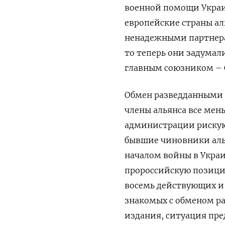
военной помощи Украи
европейские страны а
ненадежными партнерам
то теперь они задумал
главным союзником – 
Обмен разведданными 
члены альянса все мен
администрации рискую
бывшие чиновники алья
началом войны в Укра
пророссийскую позицию
восемь действующих и
знакомых с обменом ра
издания, ситуация пре