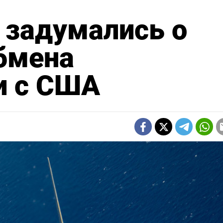
 задумались о
бмена
и с США