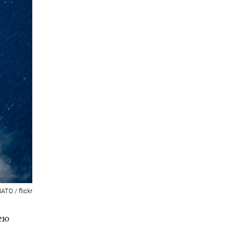
ATO / flickr
ею