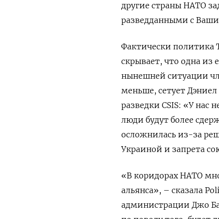
другие страны НАТО за
разведданными с Ваши
Фактически политика Т
скрывает, что одна из 
нынешней ситуации чле
меньше, сетует Дэние
разведки CSIS: «У нас 
люди будут более сде
осложнилась из-за ре
Украиной и запрета с
«В коридорах НАТО мн
альянса», – сказала Po
администрации Джо Ба