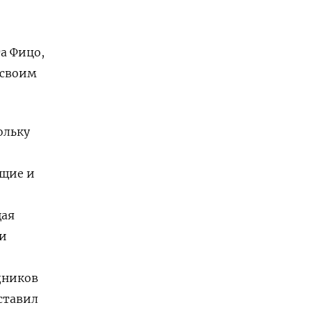
а Фицо,
 своим
ольку
ющие и
щая
ли
дников
ставил