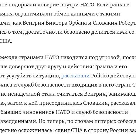
не подорвали доверие внутри НАТО. Если раньше
льянса ограничивали обмен данными с такими
и, как Венгрия Виктора Орбана и Словакия Роберт
ись о том, достаточно ли безопасно делиться ими со
США.
между странами НАТО находится под угрозой, поск
ьше доверяют друг другу и действия Трампа и его
т усугубить ситуацию,
рассказали
Politico действу
нса и служб безопасности входящих в него стран. С
ине ненадежной стала считаться Венгрия, занимаю
, затем к ней присоединилась Словакия, рассказа
 бывших чиновников НАТО и служб безопасности,
зведданными. Но теперь, по словам пятерых собесе
дельно осложнилась: сдвиг США в сторону России за