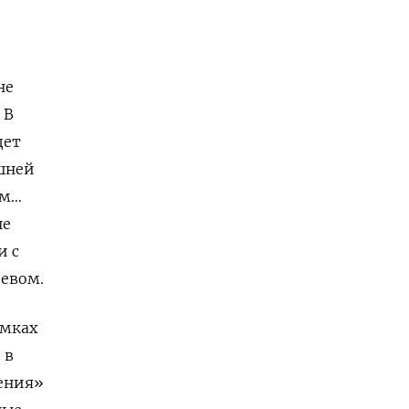
не
 В
дет
шней
ом…
ше
и с
евом.
амках
 в
ения»