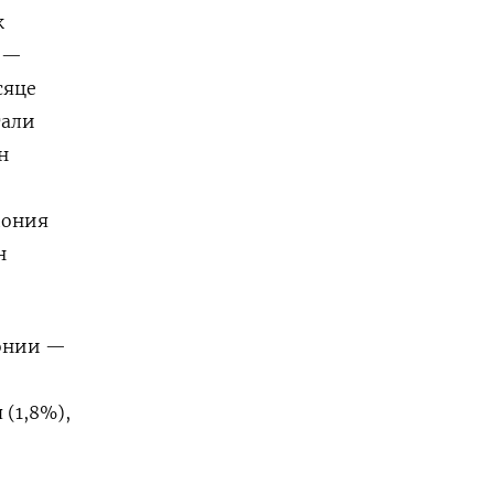
к
а —
сяце
тали
н
пония
н
понии —
 (1,8%),