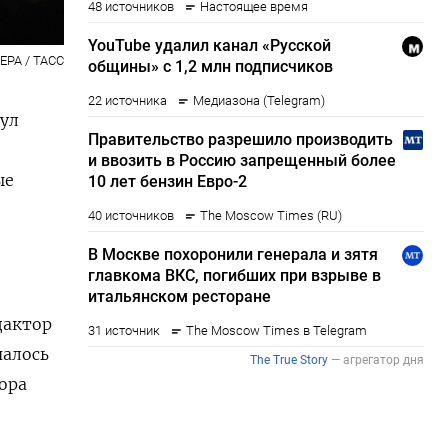
EPA / ТАСС
нул
ые
и
дактор
чалось
ора