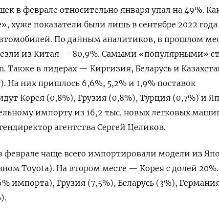
ек в феврале относительно января упал на 49%. Ка
», хуже показатели были лишь в сентябре 2022 год
. автомобилей. По данным аналитиков, в прошлом ме
везли из Китая — 80,9%. Самыми «популярными» с
. Также в лидерах — Киргизия, Беларусь и Казахста
. На них пришлось 6,6%, 5,2% и 1,9% поставок
идут Корея (0,8%), Грузия (0,8%), Турция (0,7%) и Я
лельному импорту из 16,2 тыс. новых легковых маши
 гендиректор агентства Сергей Целиков.
 в феврале чаще всего импортировали модели из Я
вном Toyota). На втором месте — Корея с долей 20%.
% импорта), Грузия (7,5%), Беларусь (3%), Германия
).