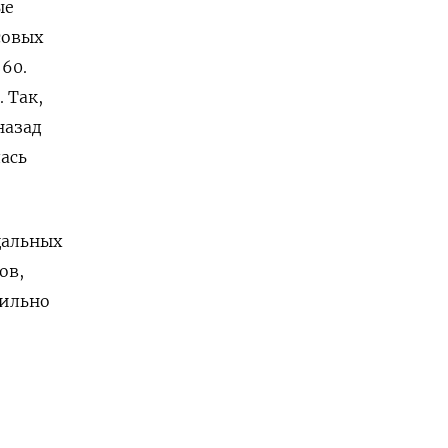
ые
совых
60.
 Так,
назад
ась
щальных
ов,
сильно