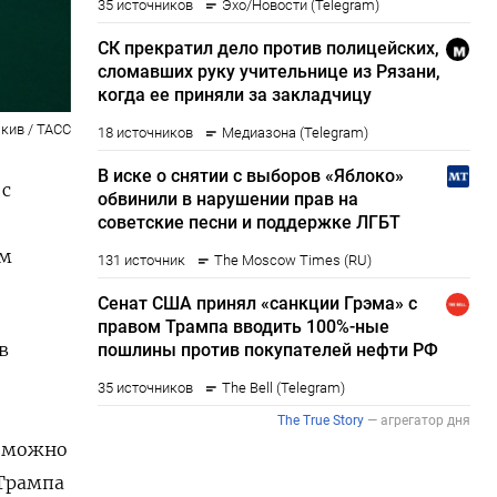
кив / ТАСС
 с
ем
в
х можно
 Трампа