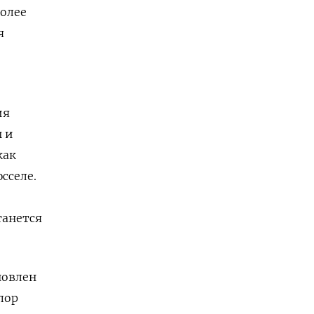
более
я
ия
ы и
как
сселе.
танется
новлен
 пор