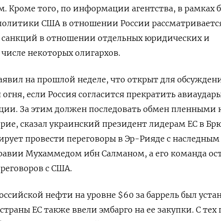
 Кроме того, по информации агентства, в рамках 
политики США в отношении России рассматриваетс
 санкций в отношении отдельных юридических и
 числе некоторых олигархов.
явил на прошлой неделе, что открыт для обсужден
 огня, если Россия согласится прекратить авиаудар
ции. За этим должен последовать обмен пленными 
рие, сказал украинский президент лидерам ЕС в Брю
ирует провести переговоры в Эр-Рияде с наследным
равии Мухаммедом ибн Салманом, а его команда ос
реговоров с США.
оссийской нефти на уровне $60 за баррель был уста
а страны ЕС также ввели эмбарго на ее закупки. С тех