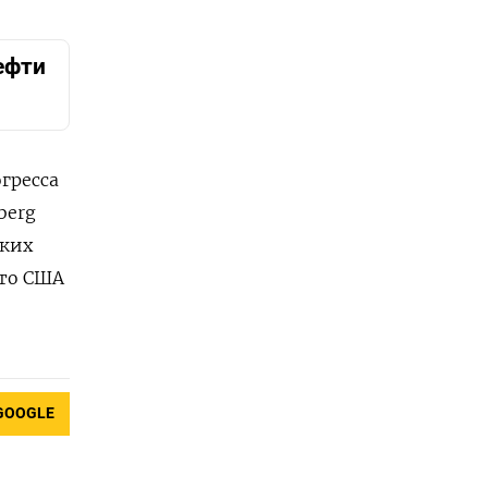
ефти
гресса
berg
аких
что США
GOOGLE