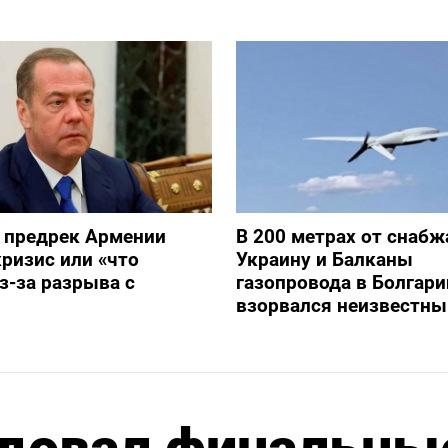
 предрек Армении
В 200 метрах от снаб
ризис или «что
Украину и Балканы
з-за разрыва с
газопровода в Болгари
взорвался неизвестны