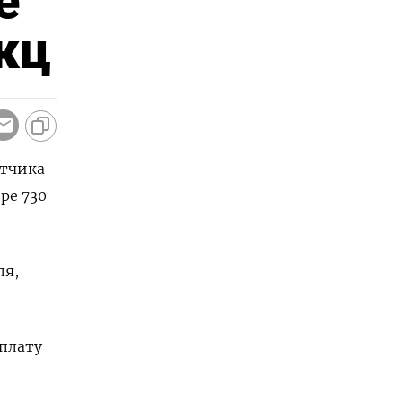
е
кц
ытчика
ре 730
ля,
ыплату