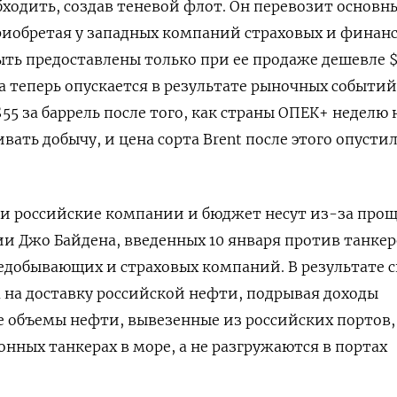
бходить, создав теневой флот. Он перевозит основн
риобретая у западных компаний страховых и финан
быть предоставлены только при ее продаже дешевле $
а теперь опускается в результате рыночных событий.
55 за баррель после того, как страны ОПЕК+ неделю 
ать добычу, и цена сорта Brent после этого опустил
и российские компании и бюджет несут из-за про
 Джо Байдена, введенных 10 января против танкер
едобывающих и страховых компаний. В результате 
 на доставку российской нефти, подрывая доходы
е объемы нефти, вывезенные из российских портов,
онных танкерах в море, а не разгружаются в портах