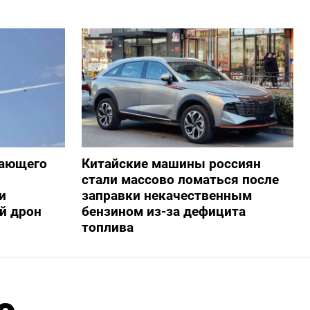
жающего
Китайские машины россиян
стали массово ломаться после
и
заправки некачественным
й дрон
бензином из-за дефицита
топлива