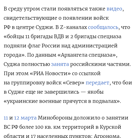
В среду утром стали появляться также
видео
,
свидетельствующие о появлении войск
РФ в центре Суджи. В Z-каналах
сообщалось
, что
«бойцы 11 бригады ВДВ и 2 бригады спецназа
подняли флаг России над администрацией
города». По данным «Архангела спецназа»,
Суджа полностью
занята
российскими частями.
При этом «РИА Новости» со ссылкой
на группировку войск «Север»
передает
, что бои
в Судже еще не завершились — якобы
«украинские военные прячутся в подвалах».
11
и
12 марта
Минобороны доложило о занятии
ВС РФ более 100 кв. км территорий в Курской
области и 17 населенных пунктов: Агронома,