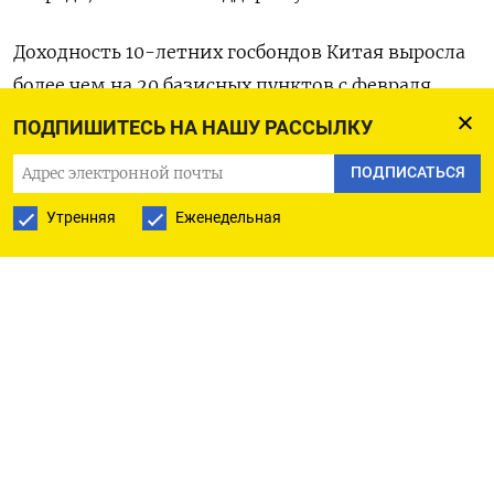
Доходность 10-летних госбондов Китая выросла
более чем на 20 базисных пунктов с февраля,
поскольку ожидания насчет скорого снижения
ПОДПИШИТЕСЬ НА НАШУ РАССЫЛКУ
процентных ставок упали, и условия
ПОДПИСАТЬСЯ
финансирования на межбанковском рынке
остаются жесткими.
Утренняя
Еженедельная
«Тем не менее, надо быть осторожными с
экстраполяцией краткосрочного тренда,
поскольку фундаментальные показатели
остаются слабыми. Тенденция укрепления юаня
и роста доходности облигаций станет более
устойчивой при восстановлении внутреннего
спроса», - сказал Ху.