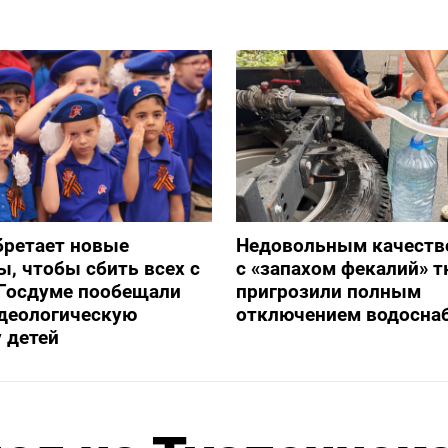
бретает новые
Недовольным качеств
, чтобы сбить всех с
с «запахом фекалий» 
 Госдуме пообещали
пригрозили полным
идеологическую
отключением водосна
 детей