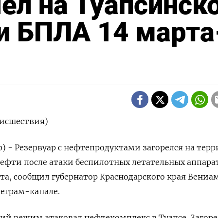
ел на Туапсинск
и БПЛА 14 марта
оисшествия)
р) - Резервуар с нефтепродуктами загорелся на тер
ефти после атаки беспилотных летательных аппара
арта, сообщил губернатор Краснодарского края Вениа
леграм-канале.
ий режим атаковал нефтекомплекс в Туапсе. Загоре