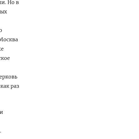
и. Но в
дых
о
 Москва
же
ское
ерковь
как раз
и
.