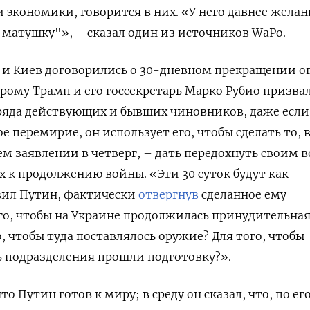
и экономики, говорится в них. «У него давнее желан
матушку"», – сказал один из источников WaPo.
и Киев договорились о 30-дневном прекращении ог
рому Трамп и его госсекретарь Марко Рубио призва
 ряда действующих и бывших чиновников, даже есл
е перемирие, он использует его, чтобы сделать то, 
ем заявлении в четверг, – дать передохнуть своим 
х к продолжению войны. «Эти 30 суток будут как
вил Путин, фактически
отвергнув
сделанное ему
го, чтобы на Украине продолжилась принудительна
, чтобы туда поставлялось оружие? Для того, чтобы
 подразделения прошли подготовку?».
то Путин готов к миру; в среду он сказал, что, по ег