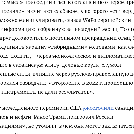
т смысл» присоединиться к соглашению о перемири
президента считают слабаком, у которого нет твер
можно манипулировать, сказал WaPo европейский
а информацию, собранную за последний месяц. По ег
вдруг договорятся о постоянном прекращении огня,
одчинить Украину «гибридными» методами, как у
2014-2021 гг., – через экономическое и дипломатиче
ие в украинскую элиту, деловые круги, службы
енные силы, влияние через русскую православную ц
ворился разведчик, «вторжение в 2022 г. произошло 
 инструменты не дали результатов».
от немедленного перемирия CША
ужесточили
санкци
ков и нефти. Ранее Трамп пригрозил России
циями», не уточняя, в чем они могут заключаться