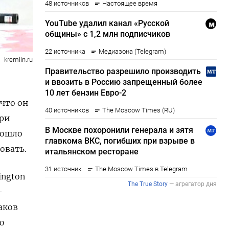
kremlin.ru
что он
При
пошло
овать.
ington
-
аков
ю