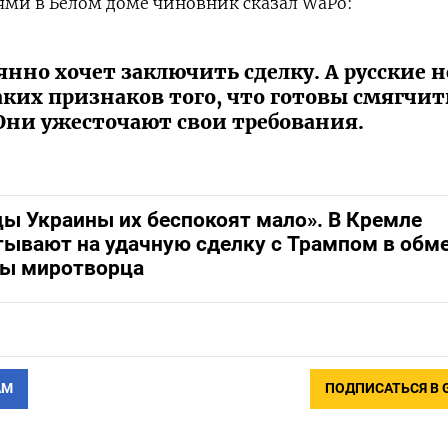
ями в Белом доме чиновник сказал WaPo:
нно хочет заключить сделку. А русские н
ких признаков того, что готовы смягчит
Они ужесточают свои требования.
цы Украины их беспокоят мало». В Кремле
тывают на удачную сделку с Трампом в обм
ры миротворца
АМ
ПОДПИСАТЬСЯ В 