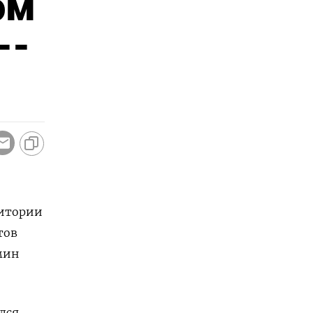
ом
--
ритории
тов
мин
лся