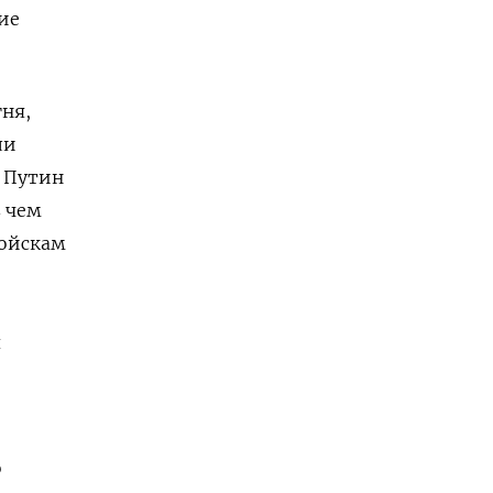
ие
ня,
ли
и Путин
в чем
войскам
я
о