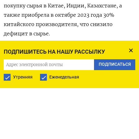
покупку сырья в Китае, Индии, Казахстане, а
также приобрела в октябре 2023 года 30%
китайского производителя, что снизило
дефицит в сырье.
Однако в ноябре 2024 года Русал сообщил, что все
ПОДПИШИТЕСЬ НА НАШУ РАССЫЛКУ
еще закупает более трети глинозема,
ПОДПИСАТЬСЯ
необходимого для выпуска алюминия, на
Утренняя
Еженедельная
мировых рынках по биржевым ценам, что
«оказывает серьезное давление на
маржинальность производства» и вынуждает
начать
оптимизацию