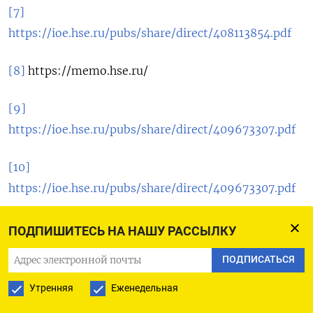
[7]
https://ioe.hse.ru/pubs/share/direct/408113854.pdf
[8]
https
://
memo
.
hse
.
ru
/
[9]
https://ioe.hse.ru/pubs/share/direct/409673307.pdf
[10]
https://ioe.hse.ru/pubs/share/direct/409673307.pdf
[11]
https://www.nature.com/immersive/d41586-
ПОДПИШИТЕСЬ НА НАШУ РАССЫЛКУ
024-02897-2/index.html
ПОДПИСАТЬСЯ
[12]
https://vovr.elpub.ru/jour/article/view/5199
Утренняя
Еженедельная