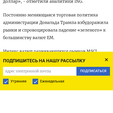
доллар», - отметили аналитики ING.
Постоянно меняющаяся торговая политика
администрации Дональда Трампа взбудоражила
рынки и спровоцировала падение «зеленого» к
большинству валют EM.
Индекс валют развивающихся рынков MSCI
вырос на 0,1% к 12:45 МСК. Он показывает рост
ПОДПИШИТЕСЬ НА НАШУ РАССЫЛКУ
примерно на 2% с начала 2025 года по сравнению
ПОДПИСАТЬСЯ
с более чем 4-процентным падением индекса
доллара за тот же период.
Утренняя
Еженедельная
В центре внимания рынков находится решение
Федеральной резервной системы, которое будет
объявлено в среду. Ожидается что американский