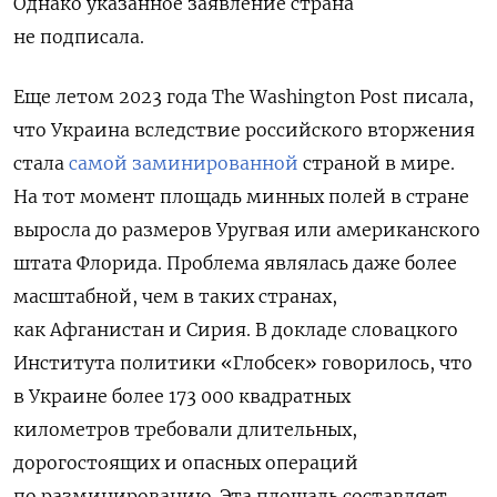
Однако указанное заявление страна
не подписала.
Еще летом 2023 года
The Washington Post писала,
что Украина вследствие российского вторжения
стала
самой заминированной
страной в мире.
На тот момент п
лощадь минных полей в стране
выросла до размеров Уругвая или американского
штата Флорида. П
роблема являлась даже более
масштабной, чем в таких странах,
как Афганистан и Сирия. В докладе словацкого
Института политики «Глобсек» говорилось, что
в Украине более 173 000 квадратных
километров требовали длительных,
дорогостоящих и опасных операций
по разминированию. Эта площадь составляет