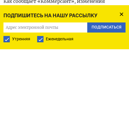
Как сообщает «Коммерсант», изменения
коснутся школьников Москвы, Санкт-Петербурга
ПОДПИШИТЕСЬ НА НАШУ РАССЫЛКУ
и Липецкой области. В изначальной версии
документа новую систему проведения ОГЭ в 2025
ПОДПИСАТЬСЯ
году планировалось распространить также
Утренняя
Еженедельная
на Ростовскую, Тюменскую области
и на Северную Осетию. Позже в этот список
добавили
еще семь регионов. Суть нововведения
в том, что девятиклассники, планирующие
поступать в учреждения СПО, будут сдавать лишь
два обязательных экзамена — по русскому
и по математике. Раньше для получения
аттестата нужно было пройти еще два
испытания по выбору (для желающих
продолжить обучение в 10-11 классах все