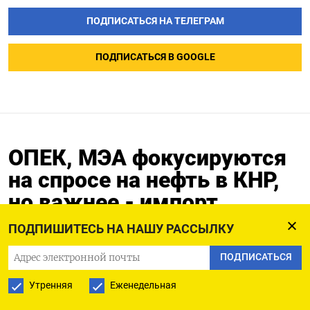
ПОДПИСАТЬСЯ НА ТЕЛЕГРАМ
ПОДПИСАТЬСЯ В GOOGLE
ОПЕК, МЭА фокусируются
на спросе на нефть в КНР,
но важнее - импорт
ПОДПИШИТЕСЬ НА НАШУ РАССЫЛКУ
20.03.2025
ПОДПИСАТЬСЯ
Утренняя
Еженедельная
ЛАНСЕСТОН, Австралия, 20 мар (Рейтер) - Что