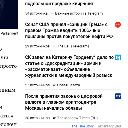
 Parliament
о
 Они
 просто
видным
й
таться
положен