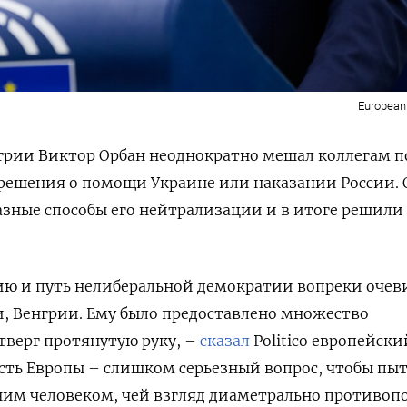
European
рии Виктор Орбан неоднократно мешал коллегам п
решения о помощи Украине или наказании России.
зные способы его нейтрализации и в итоге решили
ию и путь нелиберальной демократии вопреки оче
ти, Венгрии. Ему было предоставлено множество
тверг протянутую руку, –
сказал
Politico европейски
сть Европы – слишком серьезный вопрос, чтобы пы
дним человеком, чей взгляд диаметрально противо