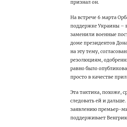
признал он.
На встрече 6 марта Ор
поддержке Украины – в
заменили военные пост
доме президентов Дона
на эту тему, согласов
резолюциям, одобренны
равно было опубликов
просто в качестве при
Эта тактика, похоже, с
следовать ей и дальше.
заявлению премьер-ми
поддерживает Венгрию 