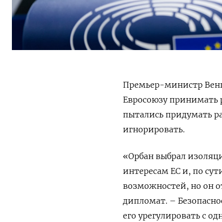
Премьер-министр Венг
Евросоюзу принимать 
пытались придумать ра
игнорировать.
«Орбан выбрал изоляц
интересам ЕС и, по су
возможностей, но он о
дипломат. – Безопасно
его урегулировать с о