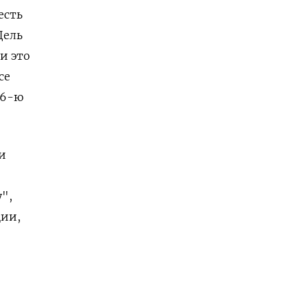
есть
Цель
и это
се
26-ю
и
",
ции,