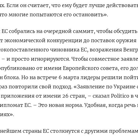
х. Если он считает, что ему будет лучше действоват
 что многие попытаются его остановить».
н ЕС собрались на очередной саммит, чтобы обсудить
от экономической конкуренции до поставок оружия
сокопоставленного чиновника ЕС, возражения Венг
– и просто игнорируются. Чтобы совместное заявл
публиковано от имени Европейского совета, его д
ан блока. Но на встрече 6 марта лидеры решили пойт
 раз повторили свой подход. «Заявление по Украине 
приложения от имени 26 стран, – сказал Politico в 
ломат ЕС. – Это новая норма. Удобная, когда речь 
иях».
ьнейшем страны ЕС столкнутся с другими проблема