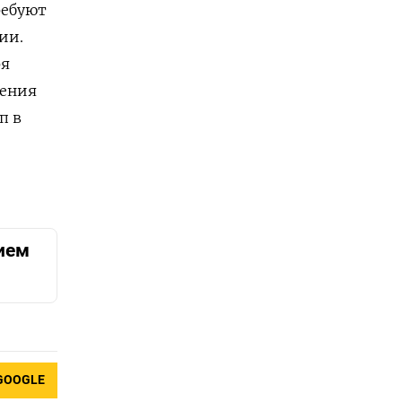
ребуют
ии.
ря
нения
п в
ием
GOOGLE