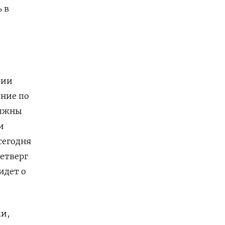
ь в
рии
ение по
олжны
и
сегодня
четверг
идет о
ми,