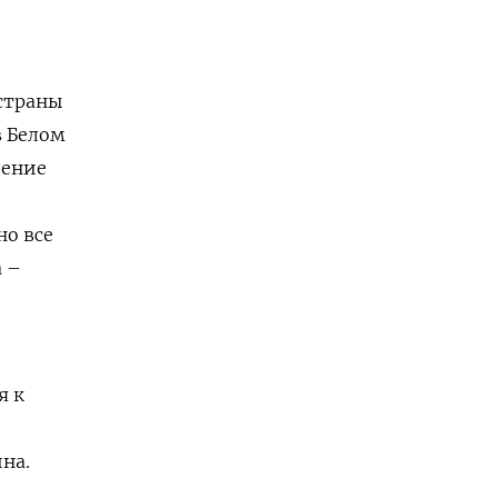
 страны
в Белом
ление
но все
 –
я к
на.