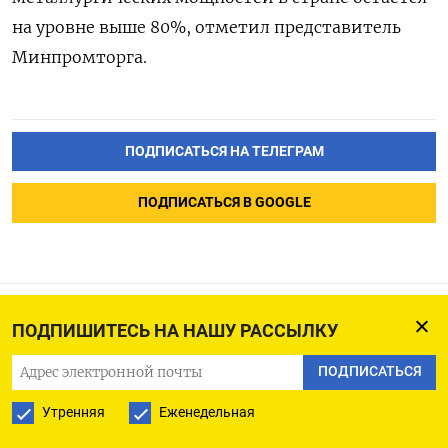
на уровне выше 80%, отметил представитель
Минпромторга.
ПОДПИСАТЬСЯ НА ТЕЛЕГРАМ
ПОДПИСАТЬСЯ В GOOGLE
ПОДПИШИТЕСЬ НА НАШУ РАССЫЛКУ
Газ в Европе дешевеет на
фоне мягкой погоды,
ПОДПИСАТЬСЯ
переговоров о перемирии
Утренняя
Еженедельная
между РФ и Украиной