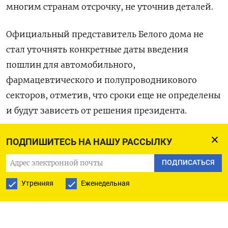
многим странам отсрочку, не уточнив деталей.
Официальный представитель Белого дома не
стал уточнять конкретные даты введения
пошлин для автомобильного,
фармацевтического и полупроводникового
секторов, отметив, что сроки еще не определены
и будут зависеть от решения президента.
Между тем Трамп сказал, что Вашингтон введет
ПОДПИШИТЕСЬ НА НАШУ РАССЫЛКУ
тарифы на автомобили, фармацевтические
ПОДПИСАТЬСЯ
препараты и алюминий в самом ближайшем
будущем, аргументируя это тем, что
Утренняя
Еженедельная
Соединенные Штаты будут нуждаться во всех
этих товарах в случае войн или других проблем.