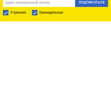
- ЦБ РФ опубликует комментарии об инфляции в
ПОДПИСАТЬСЯ
регионах РФ
Утренняя
Еженедельная
- Еженедельные данные Росстата об инфляции в
РФ
- Отчет правительства РФ перед Госдумой
- Семинар по экономическим исследованиям
«Банковское кредитование: тренды, риски и
новые возможности»
- Первый день Международного арктического
форума
ЗАРУБЕЖНЫЕ СОБЫТИЯ И СТАТИСТИКА