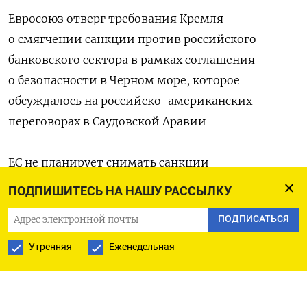
Евросоюз отверг требования Кремля
о смягчении санкции против российского
банковского сектора в рамках соглашения
о безопасности в Черном море, которое
обсуждалось на российско-американских
переговорах в Саудовской Аравии
ЕС не планирует снимать санкции
с Россельхозбанка, как того требовала Россия для
ПОДПИШИТЕСЬ НА НАШУ РАССЫЛКУ
частичного перемирия с Украиной, заявила
ПОДПИСАТЬСЯ
в среду официальный представитель
Еврокомиссии Анитта Хиппер.
Утренняя
Еженедельная
Для смягчения санкций требуется «окончание
необоснованной и несправедливой агрессии