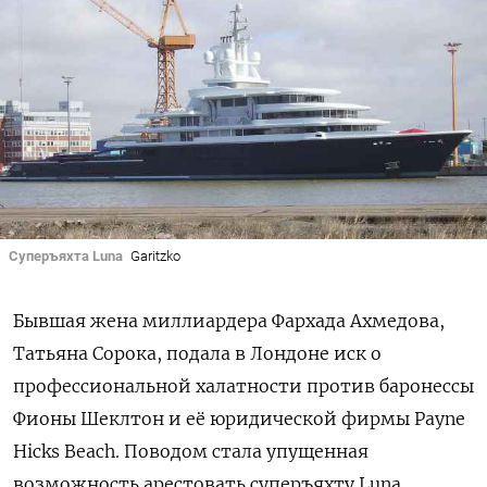
Суперъяхта Luna
Garitzko
Бывшая жена миллиардера Фархада Ахмедова,
Татьяна Сорока, подала в Лондоне иск о
профессиональной халатности против баронессы
Фионы Шеклтон и её юридической фирмы Payne
Hicks Beach. Поводом стала упущенная
возможность арестовать суперъяхту Luna