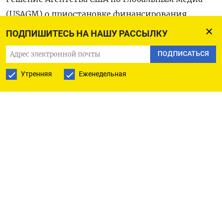
(USAGM) о приостановке финансирования
«Радио Свободная Европа/Радио Свобода» после
ПОДПИШИТЕСЬ НА НАШУ РАССЫЛКУ
указа Дональда Трампа о закрытии ведомства
ПОДПИСАТЬСЯ
отменено, сообщается в
письме
от старшего
советника главы USAGM Кэри Лейк.
Утренняя
Еженедельная
В обращении, на которое обратил внимание
американист
Игорь Слабых
, она сообщила
об отзыве решения USAGM от 15 марта
и возобновлении грантового соглашения
с «Радио Свобода». Лейк уточнила, что право
отмены финансирования в будущем агентство
оставило за собой.
15 марта агентство
сообщило
«Радио Свобода»