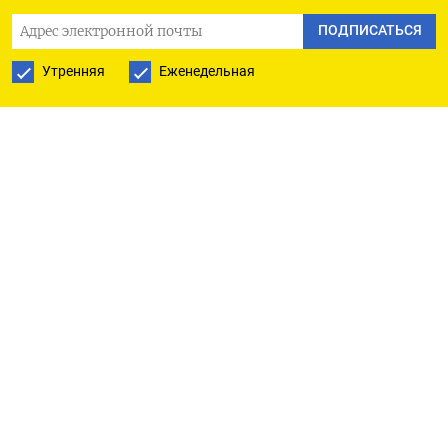
ПОДПИСАТЬСЯ
Утренняя
Еженедельная
Главное оружие Дональда Трампа – медиа
White House Official Photo
Согласно
Шору
, а он в
подкасте
говорит,
опираясь на результаты опросов общественного
мнения (в выборке более 26 млн граждан),
анализ электоральных трендов и политический
контекст второй половины 2024 года, победа
Дональда Трампа на президентских выборах