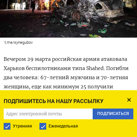
t.me/synegubov
Вечером 29 марта российская армия атаковала
Харьков беспилотниками типа Shahed. Погибли
два человека: 67-летний мужчина и 70-летняя
женщина, еще как минимум 25 получили
ранения,
сообщил
глава областной военной
ПОДПИШИТЕСЬ НА НАШУ РАССЫЛКУ
администрации Олег Синегубов. По его
словам,
среди пострадавших есть дети. В том
ПОДПИСАТЬСЯ
числе 15-летняя девочка, которая была
Утренняя
Еженедельная
госпитализирована в тяжелом состоянии.